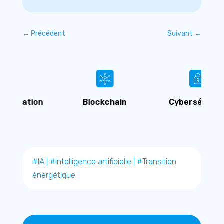
←
Précédent
Suivant
→
n
Blockchain
Cybersécurité
#IA
|
#Intelligence artificielle
|
#Transition
énergétique