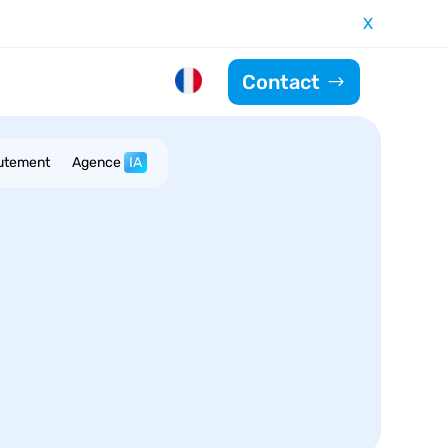
X
Contact
utement
Agence
IA