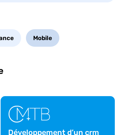
ance
Mobile
e
Développement d’un crm