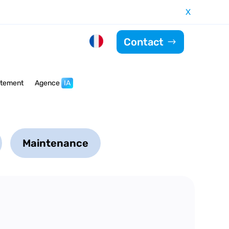
X
Contact
utement
Agence
IA
Maintenance