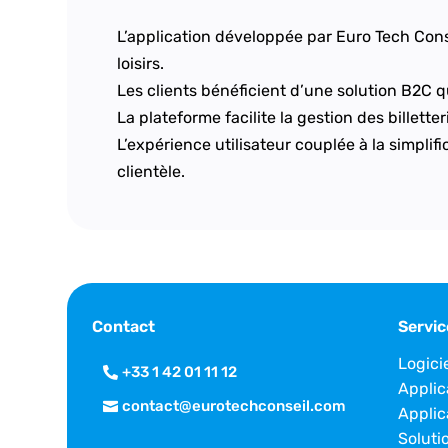
L’application développée par Euro Tech Conse
loisirs.
Les clients bénéficient d’une solution B2C qui
La plateforme facilite la gestion des billette
L’expérience utilisateur couplée à la simplif
clientèle.
Contact
Servic
Logici
+33 1 42 01 11 12
Applic
contact@eurotechconseil.com
Applic
Soluti