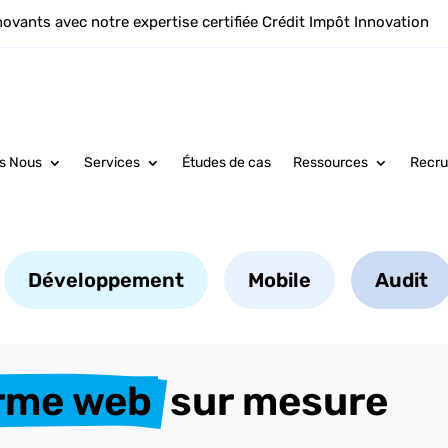
novants avec notre expertise certifiée Crédit Impôt Innovation
s Nous
Services
Études de cas
Ressources
Recr
Développement
Mobile
Audit
rme web 
 sur mesure 