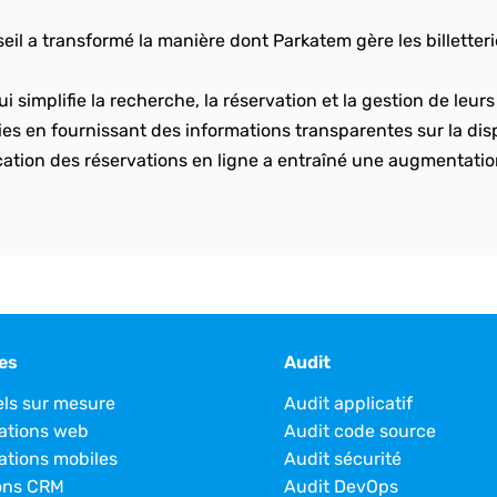
il a transformé la manière dont Parkatem gère les billetteri
 simplifie la recherche, la réservation et la gestion de leurs 
ries en fournissant des informations transparentes sur la dispon
ication des réservations en ligne a entraîné une augmentation 
es
Audit
els sur mesure
Audit applicatif
ations web
Audit code source
ations mobiles
Audit sécurité
ons CRM
Audit DevOps