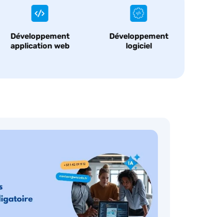
Développement
Développement
D
logiciel
mobile