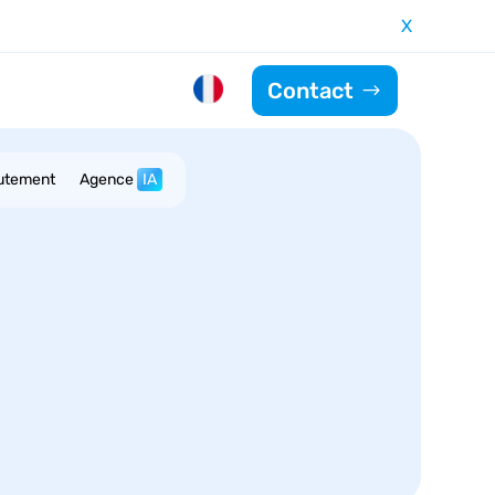
X
Contact
utement
Agence
IA