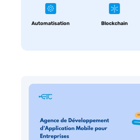
ion
Blockchain
Cybersécurité