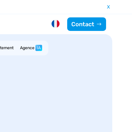
X
Contact
utement
Agence
IA