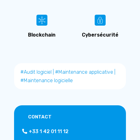
n
Blockchain
Cybersécurité
#Audit logiciel
|
#Maintenance applicative
|
#Maintenance logicielle
CONTACT
+33 1 42 01 11 12