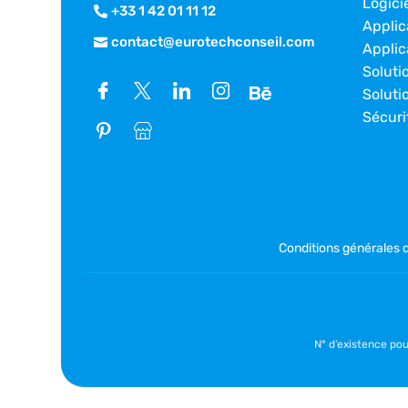
Logici
+33 1 42 01 11 12
Applic
contact@eurotechconseil.com
Applic
Soluti
Soluti
Sécuri
Conditions générales 
N° d’existence po