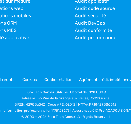
els sur mesure
Audit applicatif
ations web
Audit code source
ations mobiles
Audit sécurité
ons CRM
Audit DevOps
ons MES
Audit conformité
té applicative
Audit performance
de vente
Cookies
Confidentialité
Agrément crédit impôt Innov
Euro Tech Conseil SARL au Capital de : 120 000€
Adresse : 35 Rue de la Grange aux Belles, 75010 Paris
SIREN: 429886542 | Code APE: 6201Z | N°TVA:FR18429886542
ur la formation professionnelle: 1175128275 | Assurances CIC Pro ACAJOU SIG
© 2000 –
2026 Euro Tech Conseil All Rights Reserved