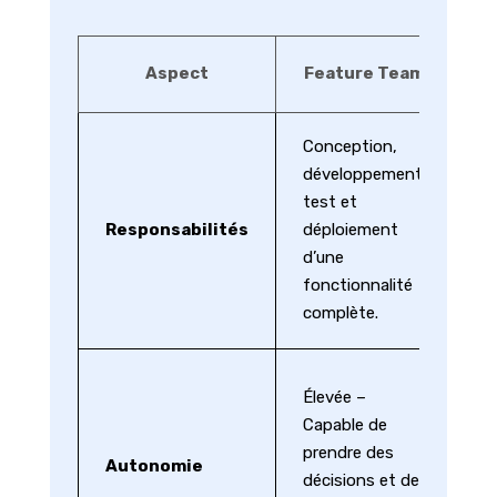
Aspect
Feature Team
Sp
Conception,
da
développement,
d
test et
et
Responsabilités
déploiement
m
d’une
d
fonctionnalité
c
complète.
sp
Va
Élevée –
S
Capable de
d
prendre des
d’
Autonomie
décisions et de
é