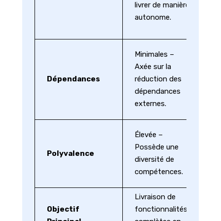
livrer de manière
l’
autonome.
s
c
P
Minimales –
S
Axée sur la
né
Dépendances
réduction des
co
dépendances
av
externes.
éq
Sp
Élevée –
c
Possède une
Polyvalence
u
diversité de
sp
compétences.
s
Livraison de
D
Objectif
fonctionnalités
e