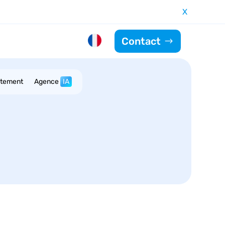
X
Contact
utement
Agence
IA