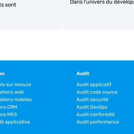
Dans l’univers du dévelop
ts sont
es
Audit
els sur mesure
Audit applicatif
ations web
Audit code source
ations mobiles
Audit sécurité
ons CRM
Audit DevOps
ons MES
Audit conformité
té applicative
Audit performance