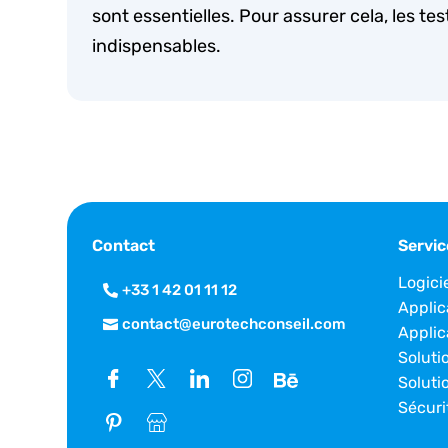
sont essentielles. Pour assurer cela, les tes
indispensables.
Contact
Servic
Logici
+33 1 42 01 11 12
Applic
contact@eurotechconseil.com
Applic
Soluti
Soluti
Sécuri