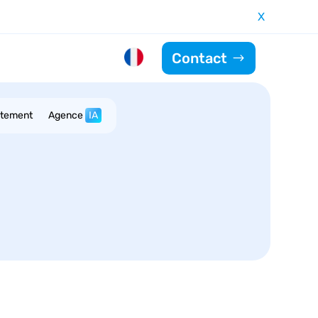
X
Contact
utement
Agence
IA