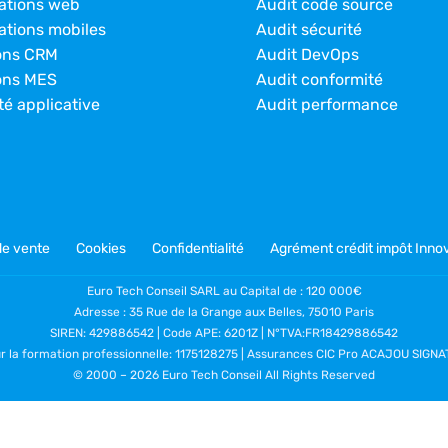
ations web
Audit code source
ations mobiles
Audit sécurité
ons CRM
Audit DevOps
ons MES
Audit conformité
té applicative
Audit performance
de vente
Cookies
Confidentialité
Agrément crédit impôt Innov
Euro Tech Conseil SARL au Capital de : 120 000€
Adresse : 35 Rue de la Grange aux Belles, 75010 Paris
SIREN: 429886542 | Code APE: 6201Z | N°TVA:FR18429886542
ur la formation professionnelle: 1175128275 | Assurances CIC Pro ACAJOU SIG
© 2000 –
2026 Euro Tech Conseil All Rights Reserved