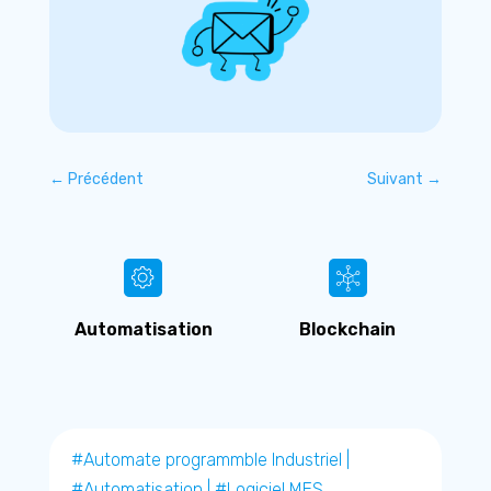
←
Précédent
Suivant
→
n
Blockchain
Cybersécurité
#Automate programmble Industriel
|
#Automatisation
|
#Logiciel MES