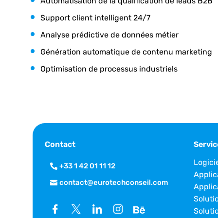
Automatisation de la qualification de leads B2B
Support client intelligent 24/7
Analyse prédictive de données métier
Génération automatique de contenu marketing
Optimisation de processus industriels
Contact
Servic
Logici
+33 1 42 01 11 12
Applic
contact@eurotechconseil.com
Applic
Soluti
Soluti