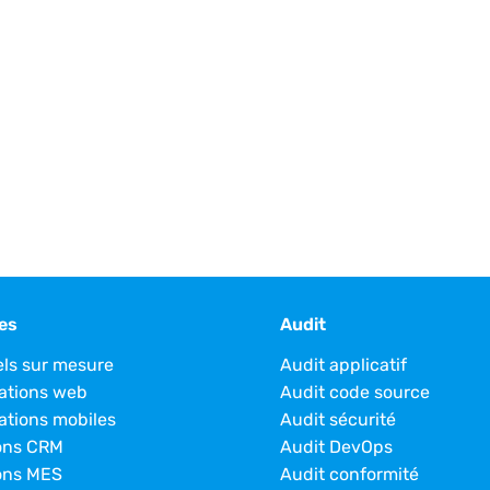
es
Audit
els sur mesure
Audit applicatif
ations web
Audit code source
ations mobiles
Audit sécurité
ons CRM
Audit DevOps
ons MES
Audit conformité