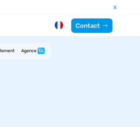
X
Contact
utement
Agence
IA