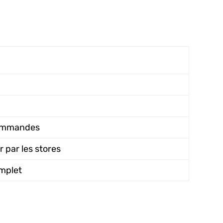
 commandes
 par les stores
omplet