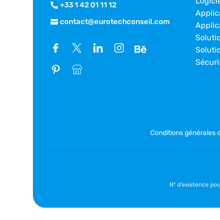
Logici
+33 1 42 01 11 12
Applic
contact@eurotechconseil.com
Applic
Soluti
Soluti
Sécuri
Conditions générales 
N° d’existence po