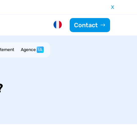
X
Contact
utement
Agence
IA
?