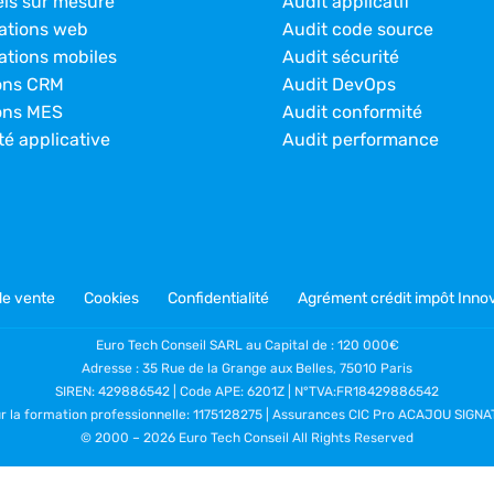
els sur mesure
Audit applicatif
ations web
Audit code source
ations mobiles
Audit sécurité
ons CRM
Audit DevOps
ons MES
Audit conformité
té applicative
Audit performance
de vente
Cookies
Confidentialité
Agrément crédit impôt Innov
Euro Tech Conseil SARL au Capital de : 120 000€
Adresse : 35 Rue de la Grange aux Belles, 75010 Paris
SIREN: 429886542 | Code APE: 6201Z | N°TVA:FR18429886542
ur la formation professionnelle: 1175128275 | Assurances CIC Pro ACAJOU SIG
© 2000 –
2026 Euro Tech Conseil All Rights Reserved