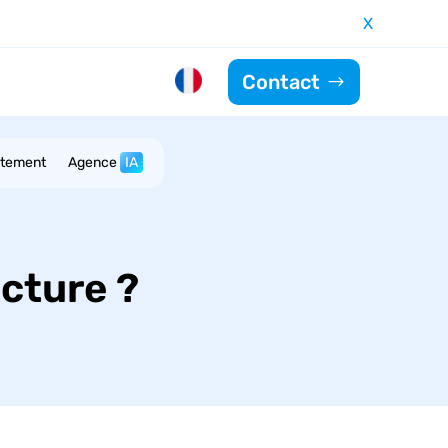
X
Contact
utement
Agence
IA
ecture ?