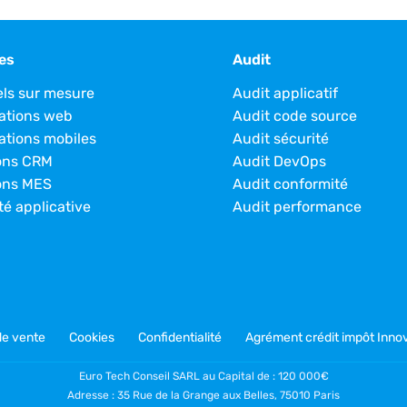
es
Audit
els sur mesure
Audit applicatif
ations web
Audit code source
ations mobiles
Audit sécurité
ons CRM
Audit DevOps
ons MES
Audit conformité
té applicative
Audit performance
de vente
Cookies
Confidentialité
Agrément crédit impôt Innov
Euro Tech Conseil SARL au Capital de : 120 000€
Adresse : 35 Rue de la Grange aux Belles, 75010 Paris