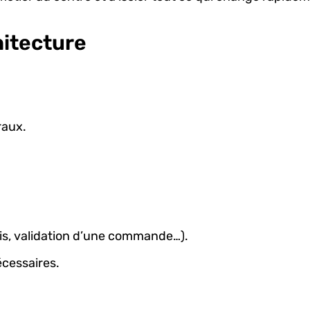
hitecture
raux.
vis, validation d’une commande…).
nécessaires.