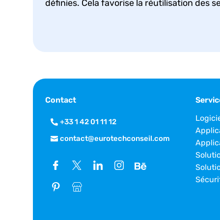
définies. Cela favorise la réutilisation des 
Contact
Servic
Logici
+33 1 42 01 11 12
Applic
contact@eurotechconseil.com
Applic
Soluti
Soluti
Sécuri