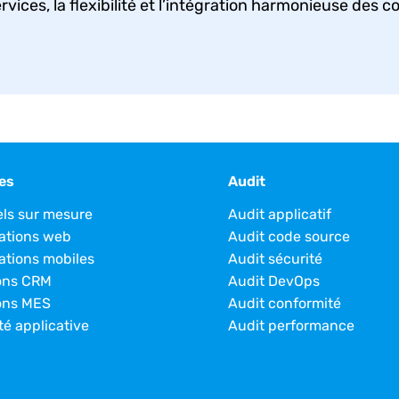
services, la flexibilité et l’intégration harmonieuse des 
es
Audit
els sur mesure
Audit applicatif
ations web
Audit code source
ations mobiles
Audit sécurité
ons CRM
Audit DevOps
ons MES
Audit conformité
té applicative
Audit performance