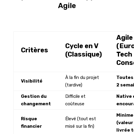
Agile
Agile
Cycle en V
(Eur
Critères
(Classique)
Tech
Conse
À la fin du projet
Toutes 
Visibilité
(tardive)
2 sema
Gestion du
Difficile et
Native 
changement
coûteuse
encour
Minime
Risque
Élevé (tout est
(valeur
financier
misé sur la fin)
livrée t