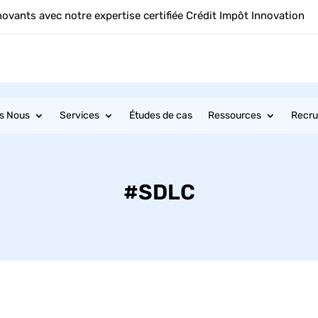
novants avec notre expertise certifiée Crédit Impôt Innovation
s Nous
Services
Études de cas
Ressources
Recr
#SDLC