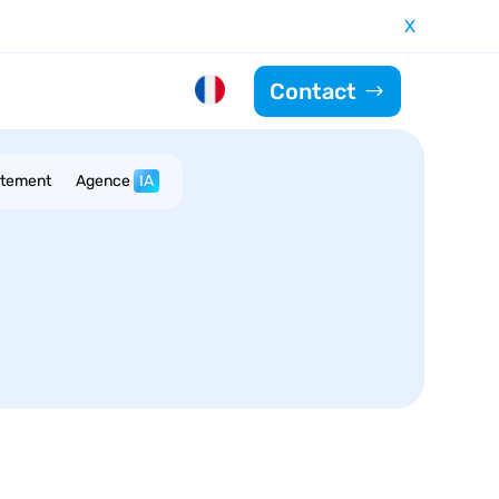
X
Contact
utement
Agence
IA