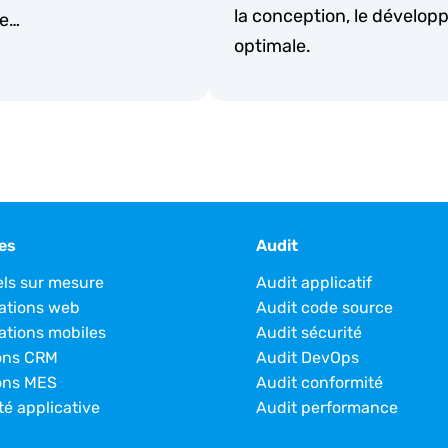
la conception, le développ
ue…
optimale.
es
Audit
els sur mesure
Audit applicatif
ations web
Audit code source
ations mobiles
Audit sécurité
ons CRM
Audit DevOps
ons MES
Audit conformité
té applicative
Audit performance