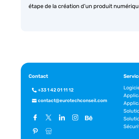
étape de la création d’un produit numériq
Contact
Servic
Logici
+33 1 42 01 11 12
Applic
contact@eurotechconseil.com
Applic
Soluti
Soluti
Sécuri