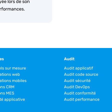
oyée lors de son
erformances.
es
Audit
els sur mesure
Audit applicatif
ations web
Audit code source
ations mobiles
Audit sécurité
ons CRM
Audit DevOps
ons MES
Audit conformité
té applicative
Audit performance