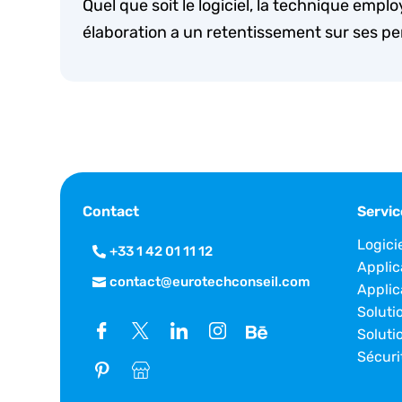
Quel que soit le logiciel, la technique empl
élaboration a un retentissement sur ses p
Contact
Servic
Logici
+33 1 42 01 11 12
Applic
contact@eurotechconseil.com
Applic
Soluti
Soluti
Sécuri