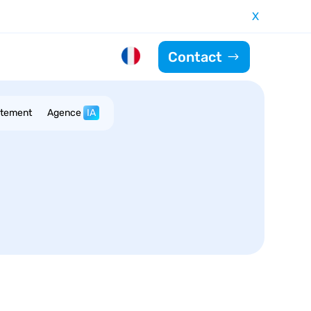
X
Contact
utement
Agence
IA