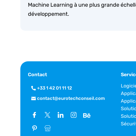
Machine Learning à une plus grande échell
développement.
Contact
Servic
Logici
+33 1 42 01 11 12
Applic
contact@eurotechconseil.com
Applic
Soluti
Soluti
Sécuri