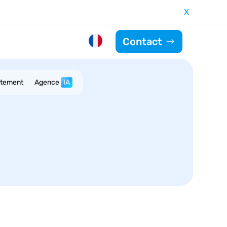
X
Contact
utement
Agence
IA