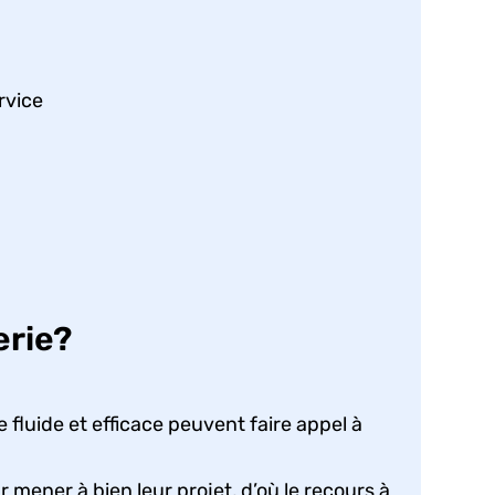
rvice
erie?
 fluide et efficace peuvent faire appel à
ener à bien leur projet, d’où le recours à