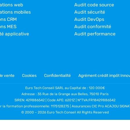
ations web
Audit code source
ations mobiles
Audit sécurité
ons CRM
Audit DevOps
ons MES
Audit conformité
té applicative
Audit performance
de vente
Cookies
Confidentialité
Agrément crédit impôt Innov
Euro Tech Conseil SARL au Capital de : 120 000€
Adresse : 35 Rue de la Grange aux Belles, 75010 Paris
SIREN: 429886542 | Code APE: 6201Z | N°TVA:FR18429886542
ur la formation professionnelle: 1175128275 | Assurances CIC Pro ACAJOU SIG
© 2000 –
2026 Euro Tech Conseil All Rights Reserved