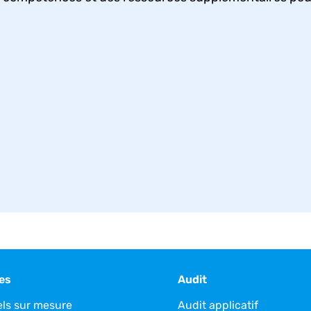
es
Audit
els sur mesure
Audit applicatif