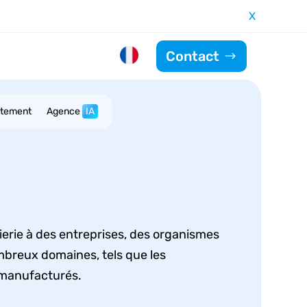
X
Contact
utement
Agence
IA
nierie à des entreprises, des organismes
mbreux domaines, tels que les
s manufacturés.