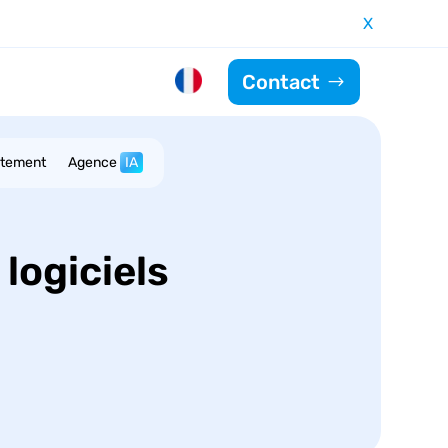
X
Contact
utement
Agence
IA
 logiciels