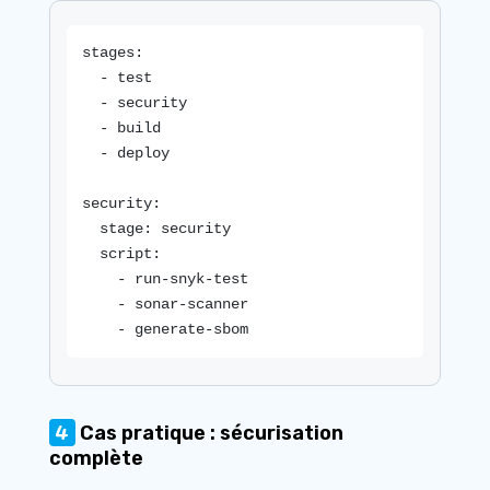
stages:

  - test

  - security

  - build

  - deploy

security:

  stage: security

  script:

    - run-snyk-test

    - sonar-scanner

    - generate-sbom
4
Cas pratique : sécurisation
complète