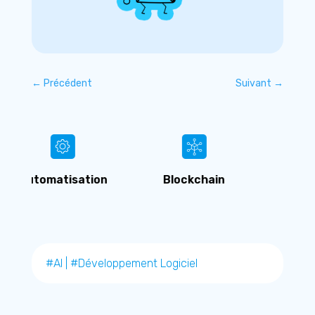
←
Précédent
Suivant
→
n
Blockchain
Cybersécurité
#AI
|
#Développement Logiciel