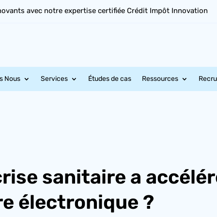
novants avec notre expertise certifiée Crédit Impôt Innovation
s Nous
Services
Études de cas
Ressources
Recr
ise sanitaire a accélér
re électronique ?