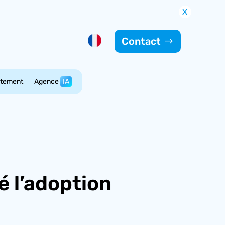
X
Contact
utement
Agence
IA
é l’adoption